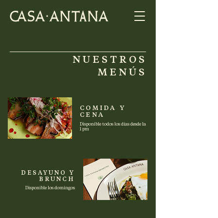
NUESTROS
MENÚS
COMIDA Y
CENA
Disponible todos los días desde la
1 pm
DESAYUNO Y
BRUNCH
Disponible los domingos