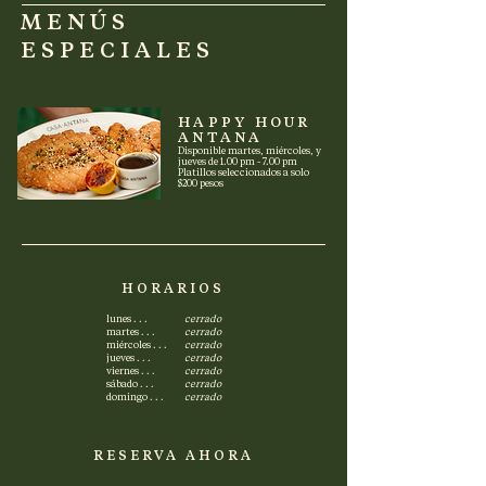
MENÚS
ESPECIALES
HAPPY HOUR
ANTANA
Disponible martes, miércoles, y
jueves de 1.00 pm - 7.00 pm
Platillos seleccionados a solo
$200 pesos
HORARIOS
lunes . . .
cerrado
martes . . .
cerrado
miércoles . . .
cerrado
jueves . . .
cerrado
viernes . . .
cerrado
sábado . . .
cerrado
domingo . . .
cerrado
RESERVA AHORA